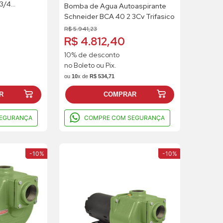
3/4
Bomba de Agua Autoaspirante
Schneider BCA 40 2 3Cv Trifasico
R$
5
.
941
,
23
R$ 4.812,40
10% de desconto
no Boleto ou Pix.
ou
10
x de
R$
534
,
71
R
COMPRAR
EGURANÇA
COMPRE COM SEGURANÇA
-
10%
-
10%