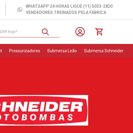
WHATSAPP 24 HORAS LIGUE (11) 5033-2820
VENDEDORES TREINADOS PELA FÁBRICA
NEIDER hoje?
it
Pressurizadores
Submersa Leão
Submersa Schneider