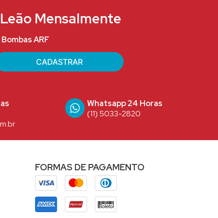
e Leão Mensalmente
 Bombas ARF
das
Whatsapp 24 Horas
(11) 5033-2820
m.br
FORMAS DE PAGAMENTO