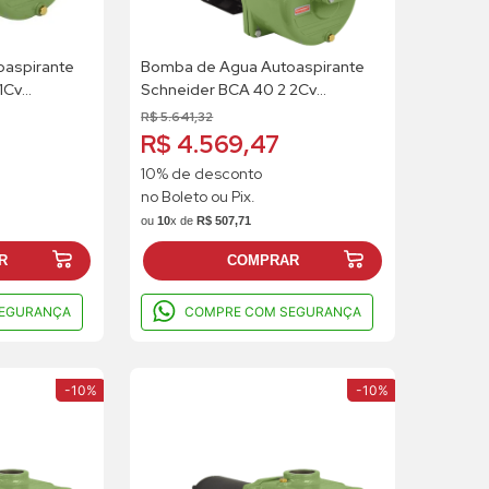
aspirante
Bomba de Agua Autoaspirante
1Cv
Schneider BCA 40 2 2Cv
Monofasico
R$
5
.
641
,
32
R$ 4.569,47
10% de desconto
no Boleto ou Pix.
ou
10
x de
R$
507
,
71
R
COMPRAR
EGURANÇA
COMPRE COM SEGURANÇA
-
10%
-
10%