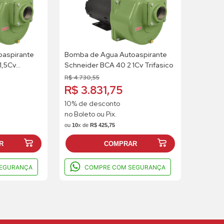
aspirante
Bomba de Agua Autoaspirante
1,5Cv
Schneider BCA 40 2 1Cv Trifasico
R$
4
.
730
,
55
R$ 3.831,75
10% de desconto
no Boleto ou Pix.
ou
10
x de
R$
425
,
75
R
COMPRAR
EGURANÇA
COMPRE COM SEGURANÇA