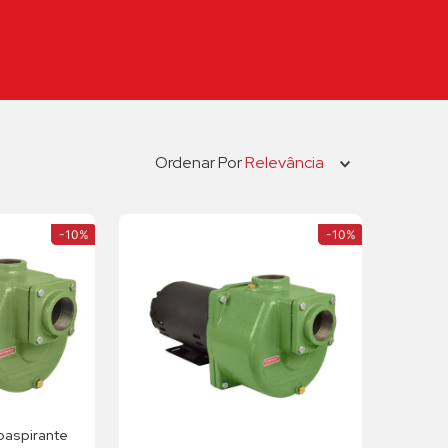
Ordenar Por
Relevância
-
10%
-
10%
aspirante