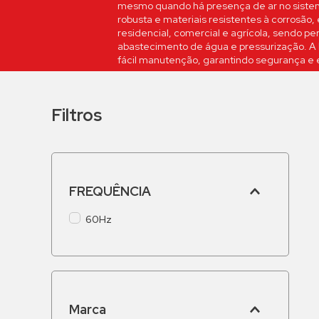
mesmo quando há presença de ar no siste
robusta e materiais resistentes à corrosão, 
residencial, comercial e agrícola, sendo per
abastecimento de água e pressurização. A
fácil manutenção, garantindo segurança e 
Filtros
FREQUÊNCIA
60Hz
Marca