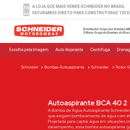
A LOJA QUE MAIS VENDE SCHNEIDER NO BRASIL
FATURAMOS DIRETO PARA CONSTRUTORAS 120 D
Distribuidor Grupo das Bombas AR
O Maior Grupo de Bombas do Bras
Escolha pela Imagem
Auto Aspirante
Centrífuga
Drena
Bombas-Autoaspirante
Schneider
Rotor-S
Autoaspirante BCA 40 2
A Bomba de Água Autoaspirante Schneider 
que exigem bombeamento de água com efic
Projetada para captar água em situações o
desempenho, essa bomba autoaspirante ga