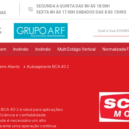
SEGUNDA À QUINTA DAS 8H ÀS 18:00H
SEXTA 8H ÀS 17:00H SÁBADOS DAS 8 ÀS 13HRS
IAS
Qual a Sua SCH
F
il
TERMOS MAIS BUSCADOS
1
º
submersa schneider
gem
Incêndio
Incêndio
Multi Estágio Vertical
Normalizada F
2
º
centrifuga
3
º
bca
emi-Aberto
Autoaspirante BCA 40 2
4
º
2cv
5
º
caneta
6
º
submersa leão
7
º
vme
BCA 40 2 é ideal para aplicações
iência e confiabilidade.
8
º
3cv
nde é necessário um alto
rante uma operação contínua
9
º
bomba submersa