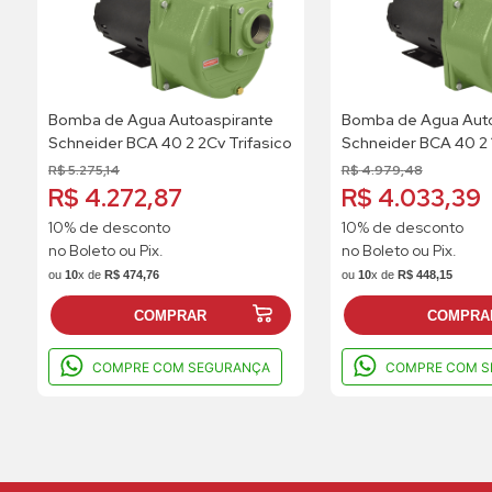
Bomba de Agua Autoaspirante
Bomba de Agua Auto
Schneider BCA 40 2 2Cv Trifasico
Schneider BCA 40 2 
Monofasico
R$
5
.
275
,
14
R$
4
.
979
,
48
R$ 4.272,87
R$ 4.033,39
10% de desconto
10% de desconto
no Boleto ou Pix.
no Boleto ou Pix.
ou
10
x de
R$
474
,
76
ou
10
x de
R$
448
,
15
COMPRAR
COMPRA
COMPRE COM SEGURANÇA
COMPRE COM S