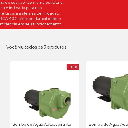
ma de sucção. Com uma estrutura
ela é indicada para uso
10
º
fit
feita para sistemas de irrigação,
 BCA 40 2 oferece durabilidade e
eficiência em seu funcionamento.
Você viu todos os
9
produtos
-
10%
Bomba de Agua Autoaspirante
Bomba de Agua Auto