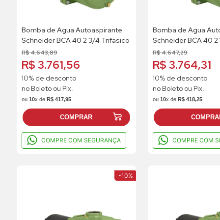
Bomba de Agua Autoaspirante
Bomba de Agua Auto
Schneider BCA 40 2 3/4 Trifasico
Schneider BCA 40 2 
Monofasico
R$
4
.
643
,
89
R$
4
.
647
,
29
R$ 3.761,56
R$ 3.764,31
10% de desconto
10% de desconto
no Boleto ou Pix.
no Boleto ou Pix.
ou
10
x de
R$
417
,
95
ou
10
x de
R$
418
,
25
COMPRAR
COMPRA
COMPRE COM SEGURANÇA
COMPRE COM S
-
10%