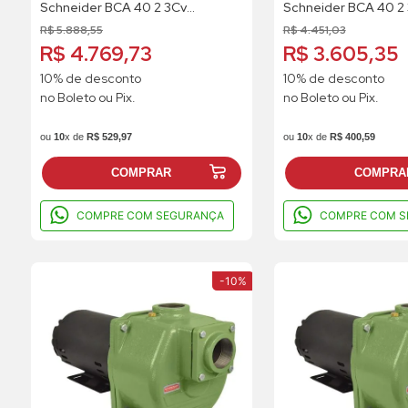
Schneider BCA 40 2 3Cv
Schneider BCA 40 2 
Monofasico
Monofasico
R$
5
.
888
,
55
R$
4
.
451
,
03
R$ 4.769,73
R$ 3.605,35
10% de desconto
10% de desconto
no Boleto ou Pix.
no Boleto ou Pix.
ou
10
x de
R$
529
,
97
ou
10
x de
R$
400
,
59
COMPRAR
COMPRA
COMPRE COM SEGURANÇA
COMPRE COM S
-
10%