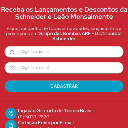
Receba os Lançamentos e Descontos da
Schneider e Leão Mensalmente
Fique por dentro de todas as novidades, lançamentos e
promoções da
Grupo das Bombas ARF - Distribuidor
Schneider
Ligação Gratuíta de Todo o Brasil
(11) 5033-2820
Cotação Envie por E-mail