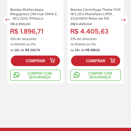
Bomba Multiestágio
Bomba Centrifuga Thebe THS
Megapress CMI Inox CMI4-3
18 5,0Cv Monofasico IP55
1.4Cv 220v Trifásico
220/440V Rotor de 156
R$
2
.
393
,
20
R$
5
.
439
,
04
R$ 1.896,71
R$ 4.405,63
10% de desconto
10% de desconto
no Boleto ou Pix.
no Boleto ou Pix.
ou
10
x de
R$
210
,
74
ou
10
x de
R$
489
,
51
COMPRAR
COMPRAR
COMPRE COM
COMPRE COM
SEGURANÇA
SEGURANÇA