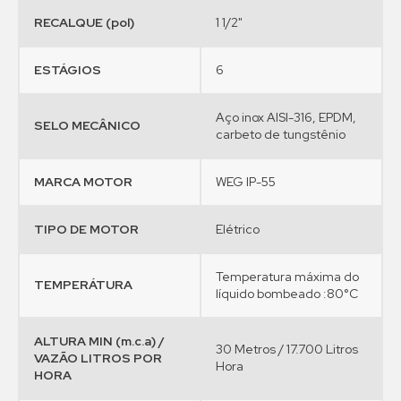
RECALQUE (pol)
1 1/2"
ESTÁGIOS
6
Aço inox AISI-316, EPDM,
SELO MECÂNICO
carbeto de tungstênio
MARCA MOTOR
WEG IP-55
TIPO DE MOTOR
Elétrico
Temperatura máxima do
TEMPERÁTURA
líquido bombeado :80°C
ALTURA MIN (m.c.a) /
30 Metros / 17.700 Litros
VAZÃO LITROS POR
Hora
HORA