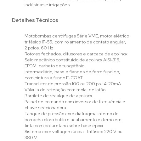
indústrias e irrigações.
Detalhes Técnicos
Motobombas centrífugas Série VME, motor elétrico
trifásico IP-55, com rolamento de contato angular,
2 polos, 60 Hz
Rotores fechados, difusores e carcaça de aço inox
Selo mecânico constituído de aço inox AISI-316,
EPDM, carbeto de tungstênio
Intermediário, base e flanges de ferro fundido,
com pintura a fundo E-COAT
Transdutor de pressão 100 ou 200 psi: 4-20mA
Válvula de retenção com mola, de latão
Barrilete de recalque de aço inox
Painel de comando com inversor de frequência e
chave seccionadora
Tanque de pressão com diafragma interno de
borracha cloro butilo e acabamento externo em
tinta com poliuretano sobre base epoxi
Sistema com voltagem única: Trifásico 220 V ou
380 V