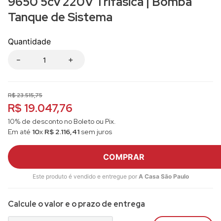
9650 5cv 220V Trifásica | Bomba
Tanque de Sistema
Quantidade
－
＋
R$
23
.
515
,
75
R$ 19.047,76
10% de desconto no Boleto ou Pix.
Em até
10
x
R$
2
.
116
,
41
sem juros
COMPRAR
Este produto é vendido e entregue por
A Casa São Paulo