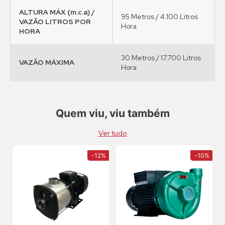
ALTURA MÁX (m.c.a) /
95 Metros / 4.100 Litros
VAZÃO LITROS POR
Hora
HORA
30 Metros / 17.700 Litros
VAZÃO MÁXIMA
Hora
Quem viu, viu também
Ver tudo
-
12%
-
10%