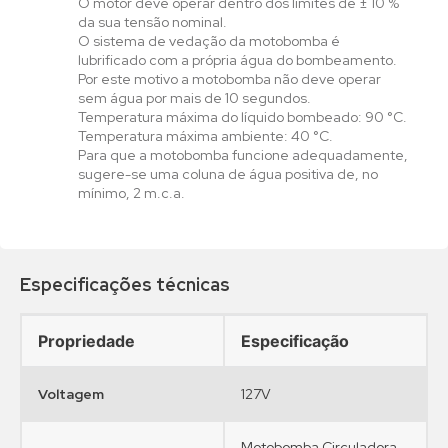
O motor deve operar dentro dos limites de ± 10 %
da sua tensão nominal.
O sistema de vedação da motobomba é
lubrificado com a própria água do bombeamento.
Por este motivo a motobomba não deve operar
sem água por mais de 10 segundos.
Temperatura máxima do líquido bombeado: 90 °C.
Temperatura máxima ambiente: 40 °C.
Para que a motobomba funcione adequadamente,
sugere-se uma coluna de água positiva de, no
mínimo, 2 m.c.a.
•
•
•
•
•
•
•
•
•
•
•
•
•
•
Especificações técnicas
Propriedade
Especificação
Voltagem
127V
Motobomba Circuladora