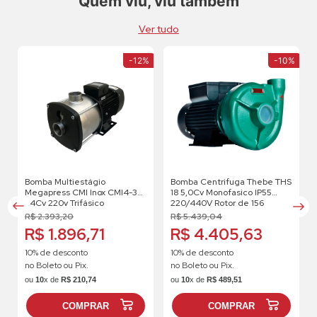
Quem viu, viu também
Ver tudo
-
12%
-
10%
Bomba Multiestágio
Bomba Centrifuga Thebe THS
Megapress CMI Inox CMI4-3
18 5,0Cv Monofasico IP55
1.4Cv 220v Trifásico
220/440V Rotor de 156
R$
2
.
393
,
20
R$
5
.
439
,
04
R$ 1.896,71
R$ 4.405,63
10% de desconto
10% de desconto
no Boleto ou Pix.
no Boleto ou Pix.
ou
10
x de
R$
210
,
74
ou
10
x de
R$
489
,
51
COMPRAR
COMPRAR