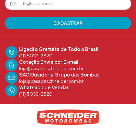
Ligação Gratuíta de Todo o Brasil
(11) 5033-2820
Cotação Envie por E-mail
loja@casadaschneider.com.br
SAC Ouvidoria Grupo das Bombas
loja@casadaschneider.com.br
Whatsapp de Vendas
(11) 5033-2820