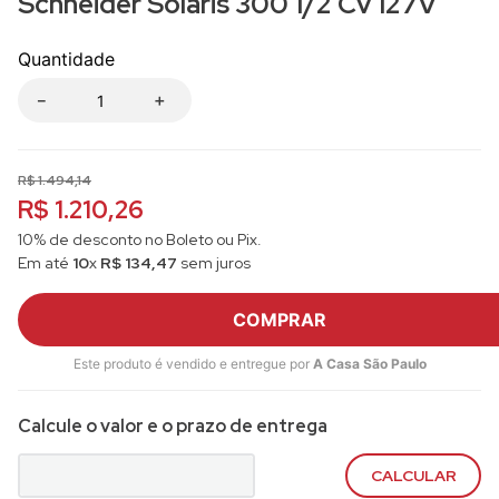
Schneider Solaris 300 1/2 Cv 127V
Quantidade
－
＋
R$
1
.
494
,
14
R$ 1.210,26
10% de desconto no Boleto ou Pix.
Em até
10
x
R$
134
,
47
sem juros
COMPRAR
Este produto é vendido e entregue por
A Casa São Paulo