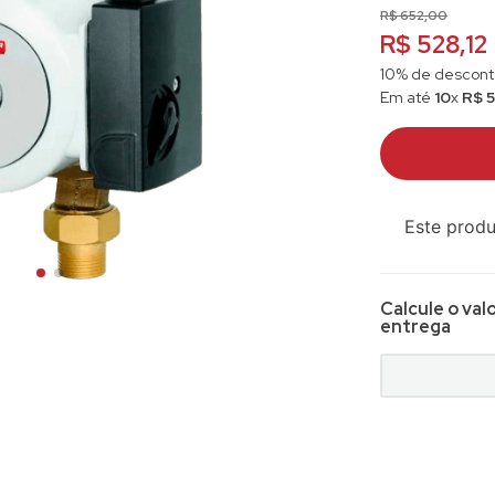
R$
652
,
00
10
º
fit
R$ 528,12
10% de desconto
Em até
10
x
R$
Este produ