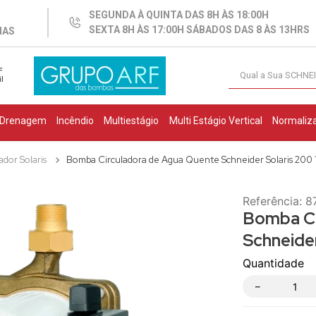
SEGUNDA À QUINTA DAS 8H ÀS 18:00H
SEXTA 8H ÀS 17:00H SÁBADOS DAS 8 ÀS 13HRS
IAS
Qual a Sua SCH
F
il
TERMOS MAIS BUSCADOS
1
º
centrifuga
Drenagem
Incêndio
Multiestágio
Multi Estágio Vertical
Normaliza
2
º
2cv
ador Solaris
Bomba Circuladora de Agua Quente Schneider Solaris 200 
3
º
bca
4
º
caneta
Referência
:
8
5
º
submersa schneider
Bomba Ci
Schneide
6
º
submersa leão
7
º
vme
Quantidade
8
º
bomba submersa
－
9
º
3cv