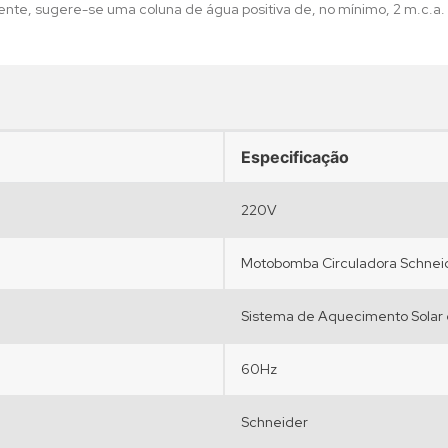
e, sugere-se uma coluna de água positiva de, no mínimo, 2 m.c.a.
•
•
•
•
Especificação
220V
Motobomba Circuladora Schneid
Sistema de Aquecimento Solar e
60Hz
Schneider