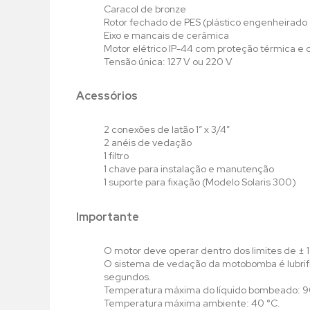
Caracol de bronze
Rotor fechado de PES (plástico engenheirado
Eixo e mancais de cerâmica
Motor elétrico IP-44 com proteção térmica e 
Tensão única: 127 V ou 220 V
Acessórios
2 conexões de latão 1” x 3/4”
2 anéis de vedação
1 filtro
1 chave para instalação e manutenção
1 suporte para fixação (Modelo Solaris 300)
Importante
O motor deve operar dentro dos limites de ± 
O sistema de vedação da motobomba é lubrif
segundos.
Temperatura máxima do líquido bombeado: 9
Temperatura máxima ambiente: 40 °C.