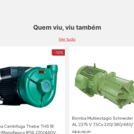
Quem viu, viu também
Ver tudo
-
10%
Bomba Multiestagio Schneider
AL 2375 V 7,5Cv 220/380/440
a Centrifuga Thebe THS 18
Trifásica
R$
8
.
315
,
81
v Monofasico IP55 220/440V