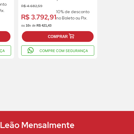
nto
R$
4
.
682
,
59
ix.
10% de desconto
R$ 3.792,91
no Boleto ou Pix.
ou
10
x de
R$
421
,
43
COMPRAR
ÇA
COMPRE COM SEGURANÇA
e Leão Mensalmente