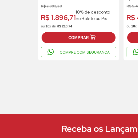
Rotor
R$
2
.
393
,
20
R$
5
.
4
10% de desconto
R$ 1.896,71
R$ 
no Boleto ou Pix.
ou
10
x de
R$
210
,
74
ou
10
x
COMPRAR
COMPRE COM SEGURANÇA
Receba os Lançame