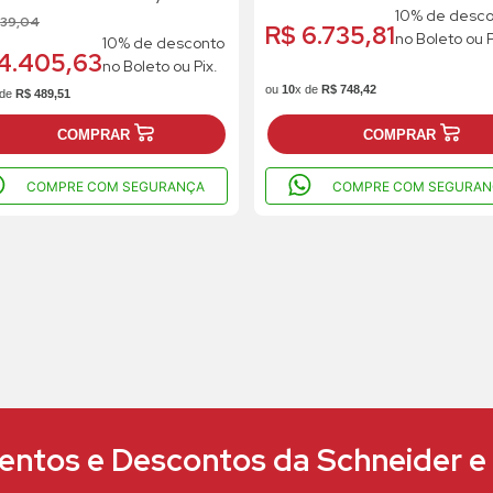
10% de desco
 de 156
39
,
04
R$ 6.735,81
no Boleto ou P
10% de desconto
4.405,63
no Boleto ou Pix.
ou
10
x de
R$
748
,
42
 de
R$
489
,
51
COMPRAR
COMPRAR
COMPRE COM SEGURANÇA
COMPRE COM SEGURAN
ntos e Descontos da Schneider 