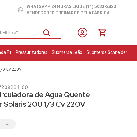
WHATSAPP 24 HORAS LIGUE (11) 5033-2820
VENDEDORES TREINADOS PELA FÁBRICA
NEIDER hoje?
da Fit
Pressurizadores
Submersa Leão
Submersa Schneider
1/3 Cv 220V
7209284-00
rculadora de Agua Quente
r Solaris 200 1/3 Cv 220V
＋