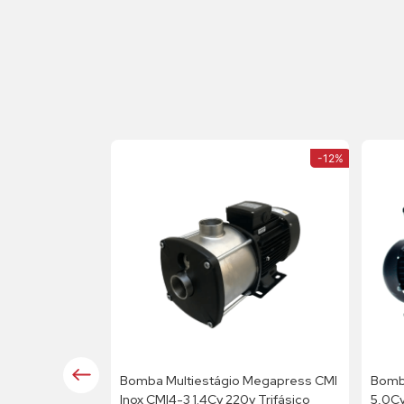
-
12%
Bomba Multiestágio Megapress CMI
Bomb
Inox CMI4-3 1.4Cv 220v Trifásico
5,0C