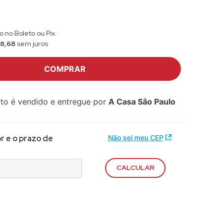
 no Boleto ou Pix.
58
,
68
sem juros
COMPRAR
to é vendido e entregue por
A Casa São Paulo
Não sei meu CEP