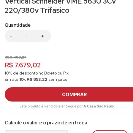
Vertical Schneider VME 5630 3Cv
220/380v Trifasico
Quantidade
－
＋
R$
9
.
480
,
27
R$ 7.679,02
10% de desconto no Boleto ou Pix.
Em até
10
x
R$
853
,
22
sem juros
COMPRAR
Este produto é vendido e entregue por
A Casa São Paulo