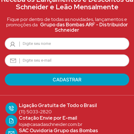
Schneider e Leão Mensalmente
Fique por dentro de todas as novidades, lançamentos e
promoções da
Grupo das Bombas ARF - Distribuidor
Schneider
Ligação Gratuíta de Todo o Brasil
(11) 5033-2820
Cotação Envie por E-mail
loja@casadaschneider.com.br
SAC Ouvidoria Grupo das Bombas