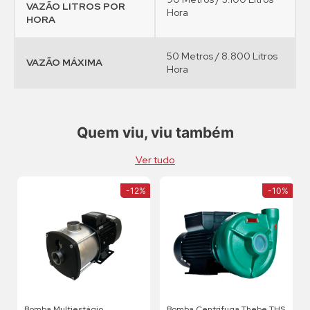
VAZÃO LITROS POR
Hora
HORA
50 Metros / 8.800 Litros
VAZÃO MÁXIMA
Hora
Quem viu, viu também
Ver tudo
-
12%
-
10%
Bomba Multiestágio
Bomba Centrifuga Thebe THS