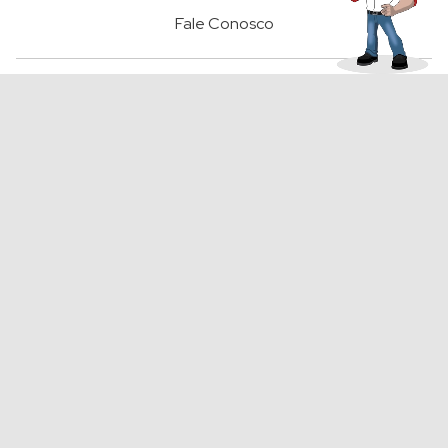
Fale Conosco
FORMAS DE PAGAMENTO
Segurança
® 2023 Grupo das Bombas ARF. Todos os direitos reservados.
ARF Comércio de Bombas é Máquinas Ltda.
CNPJ 20.550.456/0001-32 INSCRIÇÃO 143.681.793.116