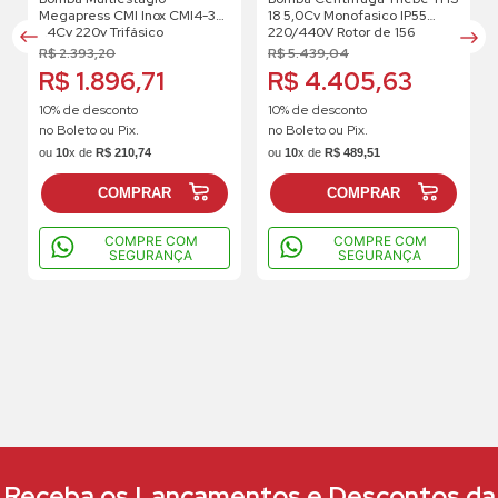
Megapress CMI Inox CMI4-3
18 5,0Cv Monofasico IP55
1.4Cv 220v Trifásico
220/440V Rotor de 156
R$
2
.
393
,
20
R$
5
.
439
,
04
R$ 1.896,71
R$ 4.405,63
10% de desconto
10% de desconto
no Boleto ou Pix.
no Boleto ou Pix.
ou
10
x de
R$
210
,
74
ou
10
x de
R$
489
,
51
COMPRAR
COMPRAR
COMPRE COM
COMPRE COM
SEGURANÇA
SEGURANÇA
Receba os Lançamentos e Descontos da