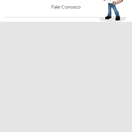
Fale Conosco
FORMAS DE PAGAMENTO
Segurança
® 2023 Grupo das Bombas ARF. Todos os direitos reservados.
ARF Comércio de Bombas é Máquinas Ltda.
CNPJ 20.550.456/0001-32 INSCRIÇÃO 143.681.793.116