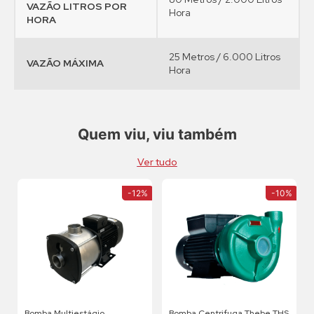
VAZÃO LITROS POR
Hora
HORA
25 Metros / 6.000 Litros
VAZÃO MÁXIMA
Hora
Quem viu, viu também
Ver tudo
-
12%
-
10%
Bomba Multiestágio
Bomba Centrifuga Thebe THS