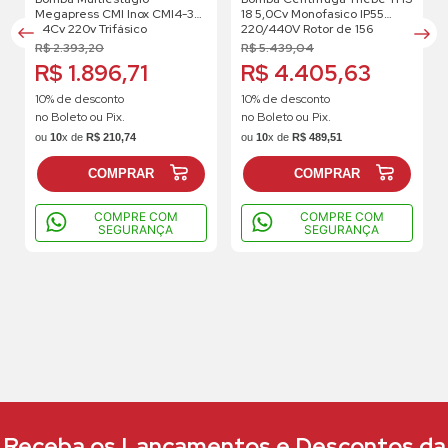
Megapress CMI Inox CMI4-3
18 5,0Cv Monofasico IP55
1.4Cv 220v Trifásico
220/440V Rotor de 156
R$
2
.
393
,
20
R$
5
.
439
,
04
R$ 1.896,71
R$ 4.405,63
10% de desconto
10% de desconto
no Boleto ou Pix.
no Boleto ou Pix.
ou
10
x de
R$
210
,
74
ou
10
x de
R$
489
,
51
COMPRAR
COMPRAR
COMPRE COM
COMPRE COM
SEGURANÇA
SEGURANÇA
Receba os Lançamentos e Descontos da