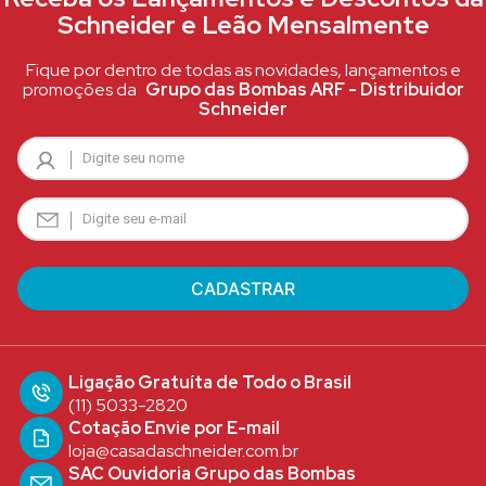
Schneider e Leão Mensalmente
Fique por dentro de todas as novidades, lançamentos e
promoções da
Grupo das Bombas ARF - Distribuidor
Schneider
Ligação Gratuíta de Todo o Brasil
(11) 5033-2820
Cotação Envie por E-mail
loja@casadaschneider.com.br
SAC Ouvidoria Grupo das Bombas