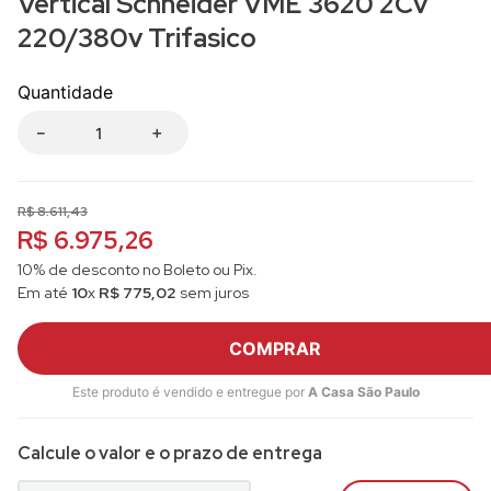
Vertical Schneider VME 3620 2Cv
220/380v Trifasico
Quantidade
－
＋
R$
8
.
611
,
43
R$ 6.975,26
10% de desconto no Boleto ou Pix.
Em até
10
x
R$
775
,
02
sem juros
COMPRAR
Este produto é vendido e entregue por
A Casa São Paulo